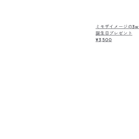
ミモザイメージの3w
誕生日プレゼント
¥3,500