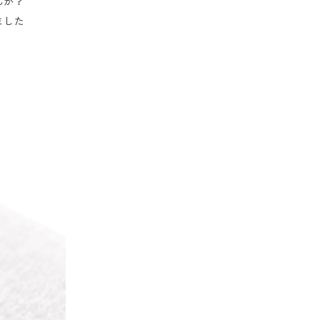
んか？
ました