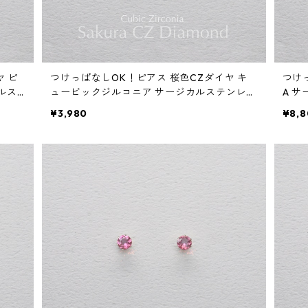
ヤ ピ
つけっぱなしOK！ピアス 桜色CZダイヤ キ
つけ
ルス
ュービックジルコニア サージカルステンレス
A 
ント
金属アレルギー 誕生日プレゼント スキンピ
生日
¥3,980
¥8,
アス スキンジュエリー
リー