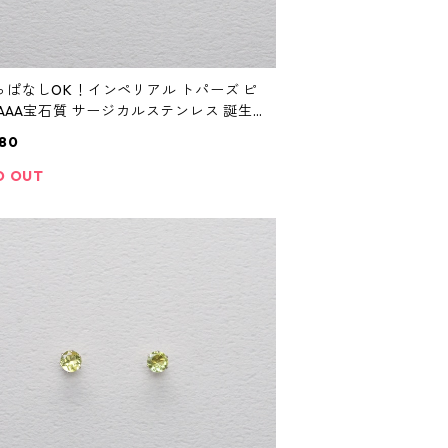
っぱなしOK！インペリアル トパーズ ピ
 AAA宝石質 サージカルステンレス 誕生
レゼント 誕生石 スキンピアス スキンジ
80
リー
D OUT