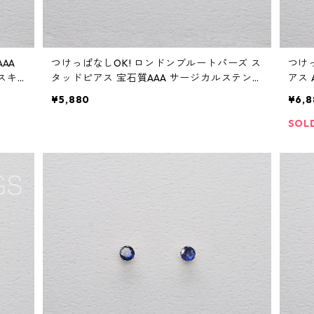
AA
つけっぱなしOK! ロンドンブルートパーズ ス
つけ
スキ
タッドピアス 宝石質AAA サージカルステン
アス
レス 金属アレルギー スキンピアス
日プ
¥5,880
¥6,8
ュエ
SOL