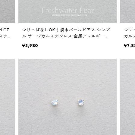
d CZ
つけっぱなしOK！淡水パールピアス シンプ
つけっ
ステ
ル サージカルステンレス 金属アレルギー 真
カル
 スキ
珠 スタッドピアス スキンピアス スキンジュ
ゼン
¥3,980
¥7,8
エリー
ー