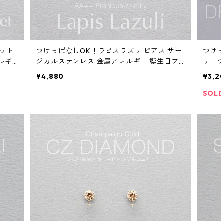
ネット
つけっぱなしOK！ラピスラズリ ピアス サー
つけ
ルギ
ジカルステンレス 金属アレルギー 誕生日プ
サー
ス ス
レゼント 天然石 スキンピアス スキンジュエ
日プ
¥4,880
¥3,2
リー
SOL