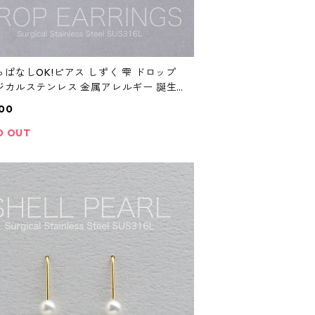
っぱなしOK!ピアス しずく 雫 ドロップ
ジカルステンレス 金属アレルギー 誕生
レゼント
00
D OUT