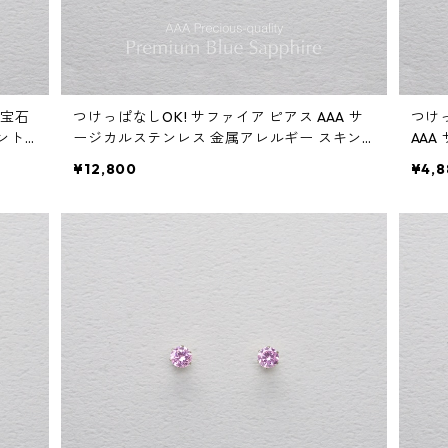
A宝石
つけっぱなしOK! サファイア ピアス AAA サ
つけ
ント
ージカルステンレス 金属アレルギー スキン
AA
ピアス ブルー 青 秋
スキ
¥12,800
¥4,8