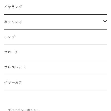
フックピアス
イヤリング
スタッドピアス
ネックレス
ニュースタイル
ラージサイズ
リング
ミドルサイズ
ブローチ
プチサイズ
ブレスレット
横長タイプ
イヤーカフ
プライバシーポリシー