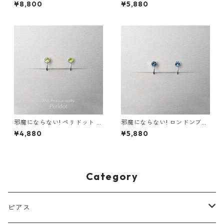
ネックレス AAA 金属アレルギ
オパール ネックレス 一粒ネッ
¥8,800
¥5,880
ー対応 サージカルステンレス
クレス サージカルステンレス
天然石 スキンネックレス スキ
誕生日プレゼント 誕生石 スキ
ンジュエリー
ンネックレス スキンジュエリ
ー
邪魔にならない! ペリドット イ
邪魔にならない! ロンドンブル
ヤリング AAA サージカルステ
ートパーズ イヤリング 宝石質
¥4,880
¥5,880
ンレス 金属アレルギー スキン
AAA サージカルステンレス 金
イヤリング スキンジュエリー
属アレルギー スキンイヤリン
グ
Category
ピアス