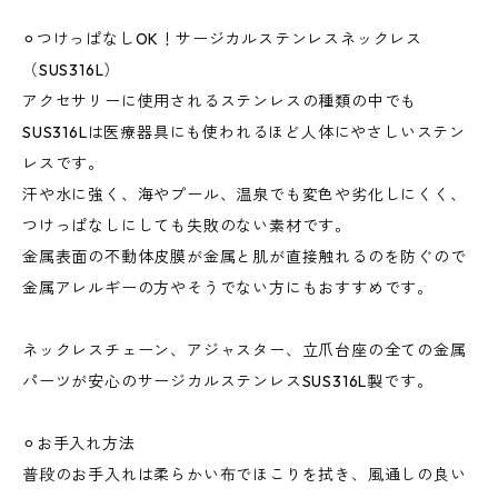
⚪︎つけっぱなしOK！サージカルステンレスネックレス
（SUS316L）
アクセサリーに使用されるステンレスの種類の中でも
SUS316Lは医療器具にも使われるほど人体にやさしいステン
レスです。
汗や水に強く、海やプール、温泉でも変色や劣化しにくく、
つけっぱなしにしても失敗のない素材です。
金属表面の不動体皮膜が金属と肌が直接触れるのを防ぐので
金属アレルギーの方やそうでない方にもおすすめです。
ネックレスチェーン、アジャスター、立爪台座の全ての金属
パーツが安心のサージカルステンレスSUS316L製です。
⚪︎お手入れ方法
普段のお手入れは柔らかい布でほこりを拭き、風通しの良い