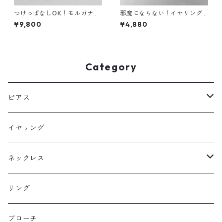
つけっぱなしOK！モルガナイ
邪魔にならない！イヤリング
ト AAAA 一粒ネックレス 金属
アメジスト サージカルステン
¥9,800
¥4,880
アレルギー対応 サージカルス
レス 金属アレルギー 誕生日プ
テンレス 誕生日プレゼント ス
レゼント 天然石 スキンイヤリ
キンネックレス スキンジュエ
ング スキンジュエリー
リー
Category
ピアス
フックピアス
イヤリング
スタッドピアス
ネックレス
ニュースタイル
ラージサイズ
リング
ミドルサイズ
ブローチ