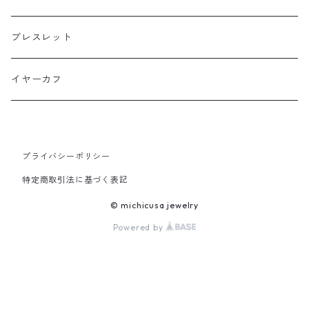
プチサイズ
ブレスレット
横長タイプ
イヤーカフ
プライバシーポリシー
特定商取引法に基づく表記
© michicusa jewelry
Powered by