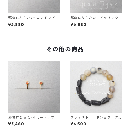
邪魔にならない! ロンドンブル
邪魔にならない！イヤリング
ートパーズ イヤリング 宝石質
インペリアル トパーズ AAA宝
¥5,880
¥6,880
AAA サージカルステンレス 金
石質 サージカルステンレス 誕
属アレルギー スキンイヤリン
生日プレゼント 誕生石 天然石
グ
金属アレルギー スキンイヤリ
ング スキンジュエリー
その他の商品
邪魔にならない! カーネリアン
ブラックトルマリンとフロス
イヤリング AAA サージカルス
トモンタナモスアゲートのブ
¥3,480
¥6,500
テンレス 金属アレルギー スキ
レスレット 天然石 誕生日プレ