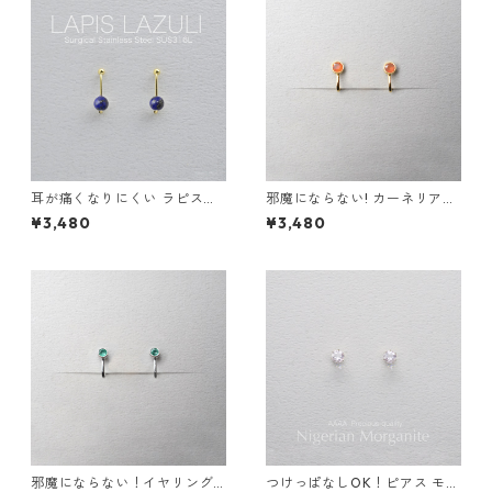
耳が痛くなりにくい ラピスラ
邪魔にならない! カーネリアン
ズリ クリップイヤリング 2wa
イヤリング AAA サージカルス
¥3,480
¥3,480
ys イヤーカフ サージカルステ
テンレス 金属アレルギー スキ
ンレス 誕生日プレゼント 天然
ンイヤリング 秋
石 スキンイヤリング スキンジ
ュエリー
邪魔にならない！イヤリング
つけっぱなしOK！ピアス モル