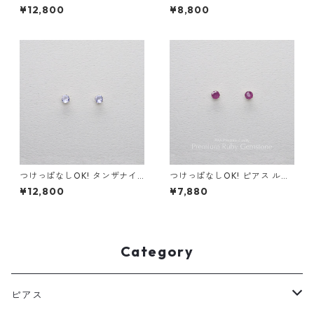
エメラルド AAA サージカルス
ガナイト AAAA サージカルス
¥12,800
¥8,800
テンレス 金属アレルギー スキ
テンレス 金属アレルギー 誕生
ンイヤリング
日プレゼント スキンピアス ス
キンジュエリー
つけっぱなしOK! タンザナイ
つけっぱなしOK! ピアス ルビ
ト ピアス AAA サージカルス
ー AAA サージカルステンレス
¥12,800
¥7,880
テンレス 金属アレルギー スキ
金属アレルギー 誕生日プレゼ
ンピアス ブルー 青 繊細 華奢
ント 天然石 スキンピアス スキ
ンジュエリー
Category
ピアス