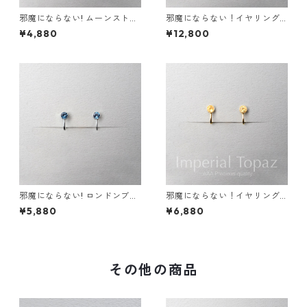
邪魔にならない! ムーンストー
邪魔にならない！イヤリング
ン イヤリング AAA レインボ
エメラルド AAA サージカルス
¥4,880
¥12,800
ー サージカルステンレス 金属
テンレス 金属アレルギー スキ
アレルギー 誕生日プレゼント
ンイヤリング
スキンイヤリング スキンジュ
エリー
邪魔にならない! ロンドンブル
邪魔にならない！イヤリング
ートパーズ イヤリング 宝石質
インペリアル トパーズ AAA宝
¥5,880
¥6,880
AAA サージカルステンレス 金
石質 サージカルステンレス 誕
属アレルギー スキンイヤリン
生日プレゼント 誕生石 天然石
グ
金属アレルギー スキンイヤリ
ング スキンジュエリー
その他の商品