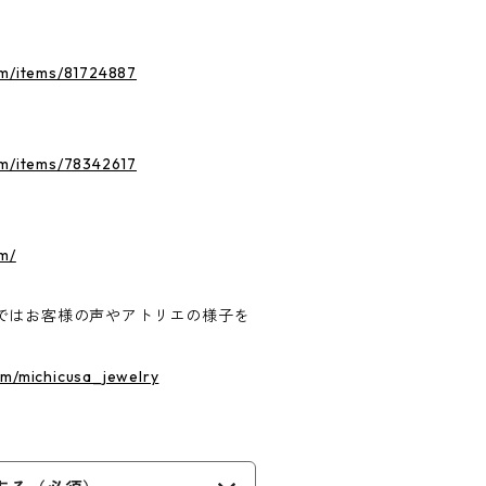
om/items/81724887
om/items/78342617
m/
ではお客様の声やアトリエの様子を
om/michicusa_jewelry