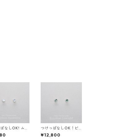
ぱなしOK! ムー
つけっぱなしOK！ピ
ーン ピアス AA
アス エメラルド AAA
80
¥12,800
インボー サージカ
サージカルステンレス