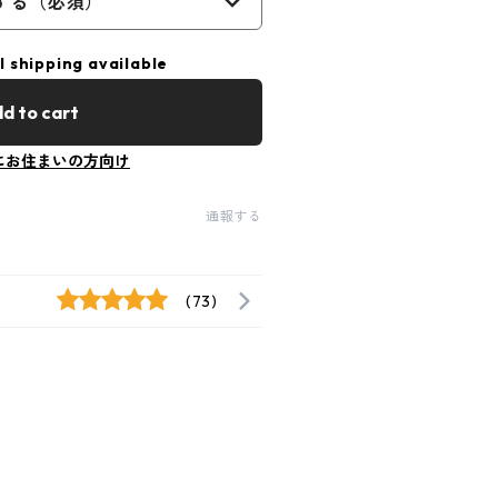
する（必須）
l shipping available
d to cart
にお住まいの方向け
通報する
(73)