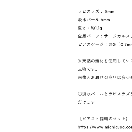
ラピスラズリ 8mm
淡水パール 4mm
重さ：約1.1g
金属パーツ：サージカルス
ピアスゲージ：21G（0.7m
※天然の素材を使用してい
点物です。
画像とお届けの商品は多少
○淡水パールとラピスラズ
だけます
【ピアスと指輪のセット】
https://www.michicusa.c