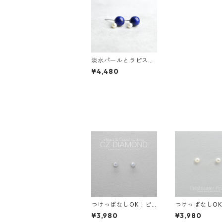
淡水パールとラピスラ
ズリのピアス 天然石
¥4,480
サージカルステンレス
スタッドピアス シルバ
ーカラー
つけっぱなしOK！ピ
つけっぱなしO
アス Heart & Cupid C
水パールピアス
¥3,980
¥3,980
Zダイヤ 一粒スタッド
ル サージカル