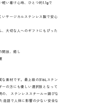
軽い着け心地、ひとつ約1.1gで
くいサージカルステンレス製で安心
ん、大切な人へのギフトにもぴった
の開放、癒し
運
な素材です。最上級の316Lステン
ギーの方にも優しい選択肢となって
用の、 ステンレススチール＝錆びな
れた造語で人体に影響の少ない安全な