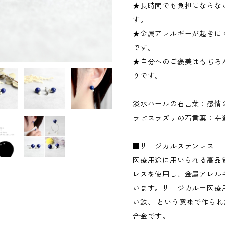
★長時間でも負担にならない
す。
★金属アレルギーが起きに
です。
★自分へのご褒美はもちろ
りです。
淡水パールの石言葉：感情
ラピスラズリの石言葉：幸
■サージカルステンレス
医療用途に用いられる高品質
レスを使用し、金属アレル
います。サージカル＝医療
い鉄、 という意味で作ら
合金です。