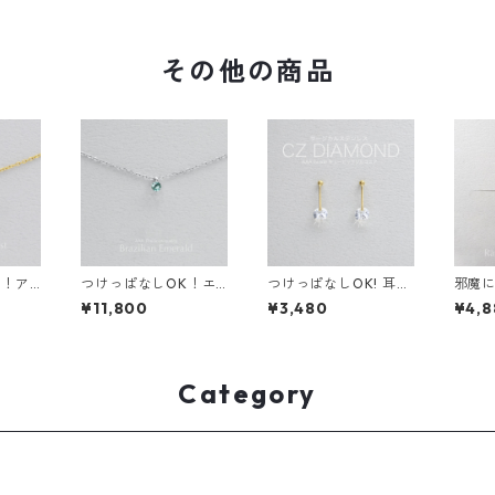
ー 真
レルギー 誕生日プレゼ
テンレス 金属アレルギ
ルステ
ス ス
ント 天然石 スキンピ
ー スキンピアス 秋
ルギー
キンジュ
アス スキンジュエリー
ト ス
ンジ
その他の商品
K！ア
つけっぱなしOK！エ
つけっぱなしOK! 耳が
邪魔に
ネックレ
メラルド AAA 一粒ネ
痛くなりにくいシンプ
ンスト
¥11,800
¥3,480
¥4,8
ー サ
ックレス 金属アレルギ
ルイヤリング 2ways
AAA
レス 誕
ー対応 サージカルステ
イヤーカフ AAAグレー
ジカル
 スキン
ンレス 誕生日プレゼン
ド キュービックジルコ
アレル
キンジュ
ト スキンネックレス
ニア サージカルステン
ゼント
スキンジュエリー
レス 金属アレルギー対
グ ス
Category
応