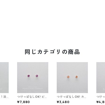
同じカテゴリの商品
K！淡
つけっぱなしOK! ピア
つけっぱなしOK! カー
つけっ
 シンプ
ス ルビー AAA サージ
ネリアン スタッドピア
ンスト
¥7,880
¥3,480
¥4,8
ステンレ
カルステンレス 金属ア
ス AAA サージカルス
A レ