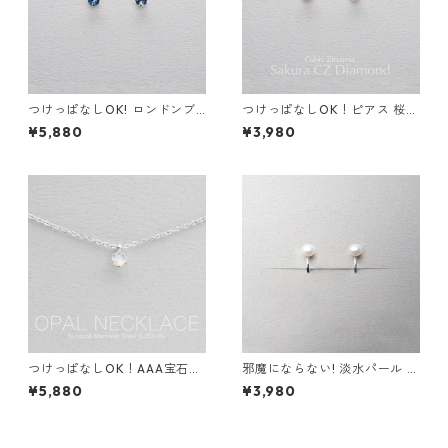
つけっぱなしOK! ロンドンブ
つけっぱなしOK！ピアス 桜色
ルートパーズ スタッドピアス
CZダイヤ キュービックジルコ
¥5,880
¥3,980
宝石質AAA サージカルステン
ニア サージカルステンレス 金
レス 金属アレルギー スキンピ
属アレルギー 誕生日プレゼン
アス
ト スキンピアス スキンジュエ
リー
つけっぱなしOK！AAA宝石質
邪魔にならない! 淡水パール イ
オパール ネックレス 一粒ネッ
ヤリング 金属アレルギー サー
¥5,880
¥3,980
クレス サージカルステンレス
ジカルステンレス スキンジュ
誕生日プレゼント 誕生石 スキ
エリー フォーマル シンプル デ
ンネックレス スキンジュエリ
イリー 小さい
ー