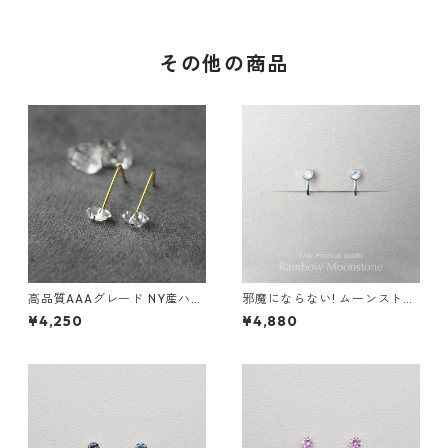
レルギー 誕生日プレゼント ス
レゼント スキンピアス スキン
キンピアス スキンジュエリー
ジュエリー
その他の商品
高品質AAAグレード NY産ハー
邪魔にならない! ムーンストー
キマーダイヤモンドのまち針
ン イヤリング AAA レインボ
¥4,250
¥4,880
ピアス シンプル サージカルス
ー サージカルステンレス 金属
テンレス お呼ばれ 誕生日プレ
アレルギー 誕生日プレゼント
ゼント 4月の誕生石
スキンイヤリング スキンジュ
エリー