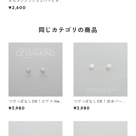
ダルメシアンジャスパーとオ
レンジジェイドのピアス 天然
¥2,600
石 サージカルステンレス スタ
ッドピアス 誕生日プレゼント
同じカテゴリの商品
つけっぱなしOK！ピアス Hea
つけっぱなしOK！淡水パール
rt & Cupid CZダイヤ 一粒スタ
ピアス シンプル サージカルス
¥3,980
¥3,980
ッドピアス サージカルステン
テンレス 金属アレルギー 真珠
レス 誕生日プレゼント スキン
スタッドピアス スキンピアス
ピアス スキンジュエリー
スキンジュエリー