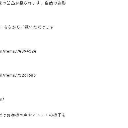
来の凹凸が見られます。自然の造形
。
はこちらからご覧いただけます
om/items/74894524
om/items/75261685
m/
ではお客様の声やアトリエの様子を