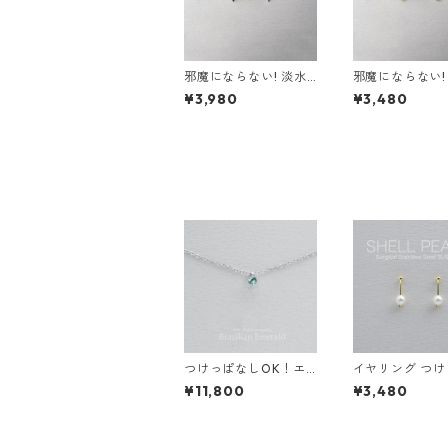
邪魔にならない! 淡水
邪魔にならない!
パール イヤリング 金
ネリアン イヤリ
¥3,980
¥3,480
属アレルギー サージカ
AA サージカル
ルステンレス スキンジ
レス 金属アレル
ュエリー フォーマル
スキンイヤリング
シンプル デイリー 小
さい
つけっぱなしOK！エ
イヤリング つ
メラルド AAA 一粒ネ
しOK! パール
¥11,800
¥3,480
ックレス 金属アレルギ
グ 貝パール シ
ー対応 サージカルステ
ール 真珠 サー
ンレス 誕生日プレゼン
ステンレス 誕
ト スキンネックレス
ゼント