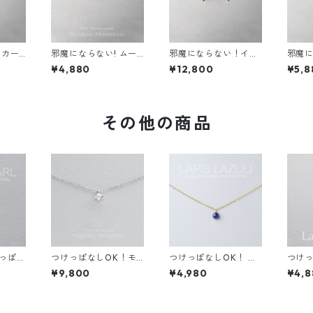
 カー
邪魔にならない! ムー
邪魔にならない！イヤ
邪魔に
ング A
ンストーン イヤリング
リング エメラルド AA
ドンブ
¥4,880
¥12,800
¥5,8
ステン
AAA レインボー サー
A サージカルステンレ
ヤリン
ギー
ジカルステンレス 金属
ス 金属アレルギー ス
サー
 秋
アレルギー 誕生日プレ
キンイヤリング
金属ア
ゼント スキンイヤリン
イヤ
グ スキンジュエリー
その他の商品
けっぱな
つけっぱなしOK！モ
つけっぱなしOK！ ラ
つけっ
イヤリン
ルガナイト AAAA 一粒
ピスラズリ 一粒ネック
ピスラ
¥9,800
¥4,980
¥4,8
ェルパ
ネックレス 金属アレル
レス サージカルステン
ージカ
ジカル
ギー対応 サージカルス
レス 誕生日プレゼント
属アレ
生日プレ
テンレス 誕生日プレゼ
天然石 スキンネックレ
レゼン
ント スキンネックレス
ス スキンジュエリー
ンピア