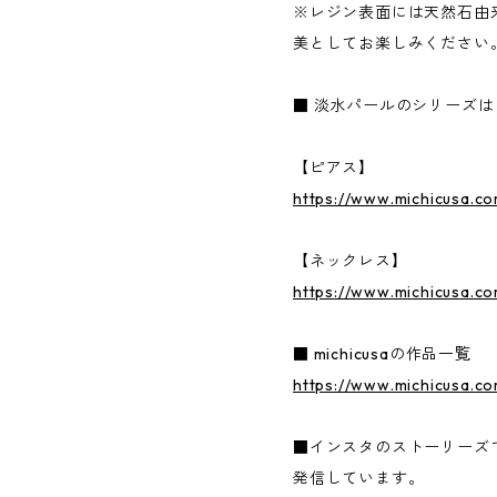
※レジン表面には天然石由
美としてお楽しみください
■ 淡水パールのシリーズ
【ピアス】
https://www.michicusa.c
【ネックレス】
https://www.michicusa.c
■ michicusaの作品一覧
https://www.michicusa.co
■インスタのストーリーズ
発信しています。