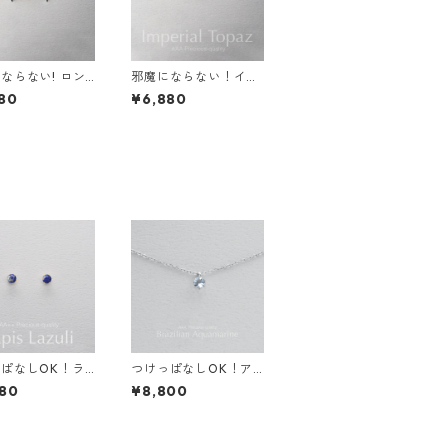
ならない! ロン
邪魔にならない！イヤ
ルートパーズ イ
リング インペリアル
80
¥6,880
グ 宝石質AAA
トパーズ AAA宝石質
ジカルステンレス
サージカルステンレス
レルギー スキン
誕生日プレゼント 誕生
リング
石 天然石 金属アレル
ギー スキンイヤリング
スキンジュエリー
ぱなしOK！ラ
つけっぱなしOK！ア
ズリ ピアス サ
クアマリン 一粒ネック
80
¥8,800
ルステンレス 金
レス 金属アレルギー対
ルギー 誕生日プ
応 サージカルステンレ
ト 天然石 スキ
ス 誕生日プレゼント
ス スキンジュエ
スキンネックレス スキ