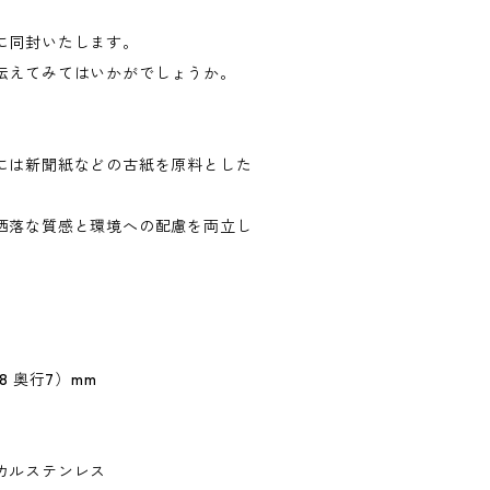
に同封いたします。
伝えてみてはいかがでしょうか。
には新聞紙などの古紙を原料とした
洒落な質感と環境への配慮を両立し
8 奥行7）mm
カルステンレス