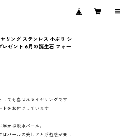
ヤリング ステンレス 小ぶり シ
プレゼント 6月の誕生石 フォー
としても喜ばれるイヤリングです
ードをお付けしています
に浮かぶ淡水パール。
グはパールの美しさと浮遊感が楽し