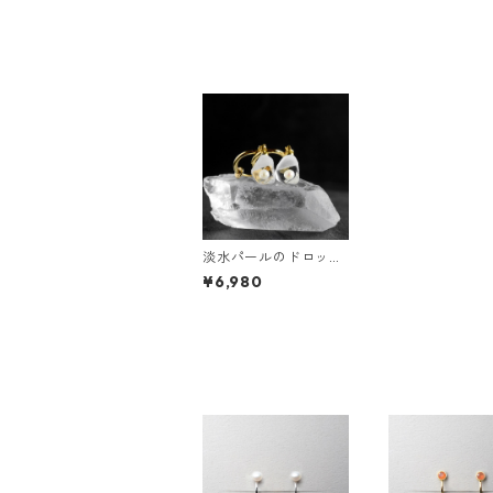
淡水パールのドロップ
イヤリング ステンレス
¥6,980
小ぶり シンプル お呼
ばれ 誕生日プレゼント
6月の誕生石 フォーマ
ル 結婚式