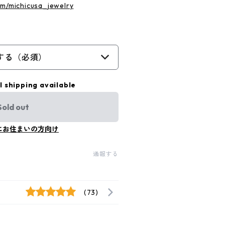
om/michicusa_jewelry
する（必須）
l shipping available
Sold out
にお住まいの方向け
通報する
(73)