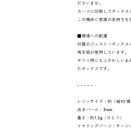
ださいませ。
カードに印刷してボックス
この機会に感謝の気持ちを
■環境への配慮
付属のジュエリーボックス
再生紙が使用しています。
ギフト用にもふさわしいお
たボックスです。
- - - - -
レジンサイズ：約（縦10 横
淡水パール：3mm
重さ：約1.2g（ひとつ）
イヤリングパーツ：サージ