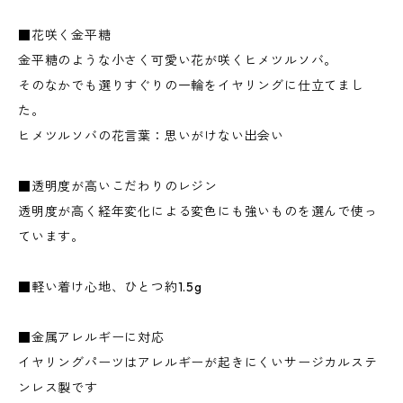
■花咲く金平糖
金平糖のような小さく可愛い花が咲くヒメツルソバ。
そのなかでも選りすぐりの一輪をイヤリングに仕立てまし
た。
ヒメツルソバの花言葉：思いがけない出会い
■透明度が高いこだわりのレジン
透明度が高く経年変化による変色にも強いものを選んで使っ
ています。
■軽い着け心地、ひとつ約1.5g
■金属アレルギーに対応
イヤリングパーツはアレルギーが起きにくいサージカルステ
ンレス製です