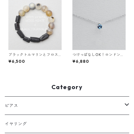
ブラックトルマリンとフロス
つけっぱなしOK！ロンドンブ
トモンタナモスアゲートのブ
ルートパーズ 一粒ネックレス
¥6,500
¥6,880
レスレット 天然石 誕生日プレ
宝石質AAA 金属アレルギー サ
ゼント お守り パワーストーン
ージカルステンレス スキンネ
ックレス スキンジュエリー
Category
ピアス
フックピアス
イヤリング