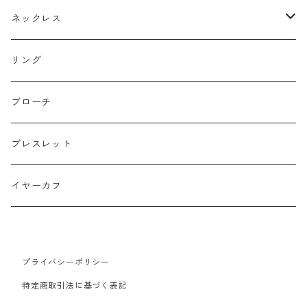
スタッドピアス
ネックレス
ニュースタイル
ラージサイズ
リング
ミドルサイズ
ブローチ
プチサイズ
ブレスレット
横長タイプ
イヤーカフ
プライバシーポリシー
特定商取引法に基づく表記