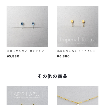
アレルギー 誕生日プレゼント
ンイヤリング
スキンイヤリング スキンジュ
エリー
邪魔にならない! ロンドンブル
邪魔にならない！イヤリング
ートパーズ イヤリング 宝石質
インペリアル トパーズ AAA宝
¥5,880
¥6,880
AAA サージカルステンレス 金
石質 サージカルステンレス 誕
属アレルギー スキンイヤリン
生日プレゼント 誕生石 天然石
グ
金属アレルギー スキンイヤリ
ング スキンジュエリー
その他の商品