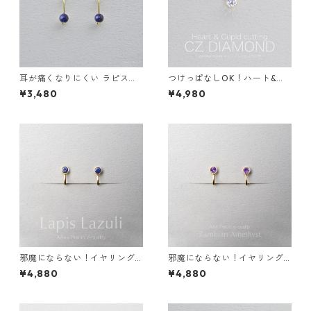
耳が痛くなりにくい ラピスラ
つけっぱなしOK！ハート&キ
ズリ クリップイヤリング 2wa
ューピッド CZダイヤ一粒ネッ
¥3,480
¥4,980
ys イヤーカフ サージカルステ
クレス 金属アレルギー対応 サ
ンレス 誕生日プレゼント 天然
ージカルステンレス スキンネ
石 スキンイヤリング スキンジ
ックレス スキンジュエリー
ュエリー
邪魔にならない！イヤリング
邪魔にならない！イヤリング
ラピスラズリ サージカルステ
アメジスト サージカルステン
¥4,880
¥4,880
ンレス 金属アレルギー 誕生日
レス 金属アレルギー 誕生日プ
プレゼント 天然石 スキンイヤ
レゼント 天然石 スキンイヤリ
リング スキンジュエリー
ング スキンジュエリー