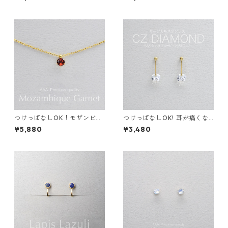
金属アレルギー 誕生日プレゼ
ス 金属アレルギー 誕生日プレ
ント 天然石 スキンピアス スキ
ゼント 天然石 スキンピアス ス
ンジュエリー
キンジュエリー
つけっぱなしOK！モザンビー
つけっぱなしOK! 耳が痛くな
ク ガーネット 一粒ネックレス
りにくいシンプルイヤリング 2
¥5,880
¥3,480
金属アレルギー サージカルス
ways イヤーカフ AAAグレー
テンレス 誕生日プレゼント ス
ド キュービックジルコニア サ
キンネックレス スキンジュエ
ージカルステンレス 金属アレ
リー
ルギー対応