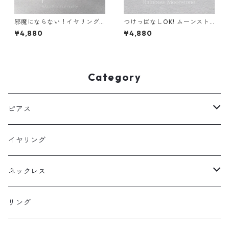
邪魔にならない！イヤリング
つけっぱなしOK! ムーンスト
ラピスラズリ サージカルステ
ーン ピアス AAA レインボー
¥4,880
¥4,880
ンレス 金属アレルギー 誕生日
サージカルステンレス 金属ア
プレゼント 天然石 スキンイヤ
レルギー 誕生日プレゼント ス
リング スキンジュエリー
キンピアス スキンジュエリー
Category
ピアス
フックピアス
イヤリング
スタッドピアス
ネックレス
ニュースタイル
ラージサイズ
リング