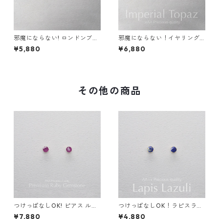
邪魔にならない! ロンドンブル
邪魔にならない！イヤリング
ートパーズ イヤリング 宝石質
インペリアル トパーズ AAA宝
¥5,880
¥6,880
AAA サージカルステンレス 金
石質 サージカルステンレス 誕
属アレルギー スキンイヤリン
生日プレゼント 誕生石 天然石
グ
金属アレルギー スキンイヤリ
ング スキンジュエリー
その他の商品
つけっぱなしOK! ピアス ルビ
つけっぱなしOK！ラピスラズ
ー AAA サージカルステンレス
リ ピアス サージカルステンレ
¥7,880
¥4,880