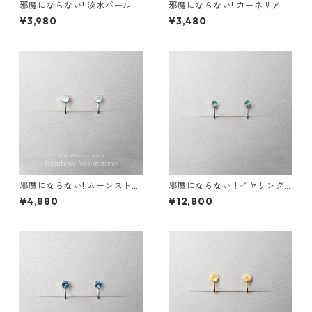
邪魔にならない! 淡水パール イ
邪魔にならない! カーネリアン
ヤリング 金属アレルギー サー
イヤリング AAA サージカルス
¥3,980
¥3,480
ジカルステンレス スキンジュ
テンレス 金属アレルギー スキ
エリー フォーマル シンプル デ
ンイヤリング 秋
イリー 小さい
邪魔にならない! ムーンストー
邪魔にならない！イヤリング
ン イヤリング AAA レインボ
エメラルド AAA サージカルス
¥4,880
¥12,800
ー サージカルステンレス 金属
テンレス 金属アレルギー スキ
アレルギー 誕生日プレゼント
ンイヤリング
スキンイヤリング スキンジュ
エリー