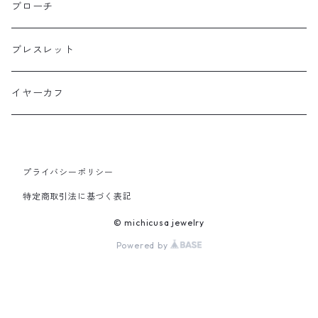
ミドルサイズ
ブローチ
プチサイズ
ブレスレット
横長タイプ
イヤーカフ
プライバシーポリシー
特定商取引法に基づく表記
© michicusa jewelry
Powered by