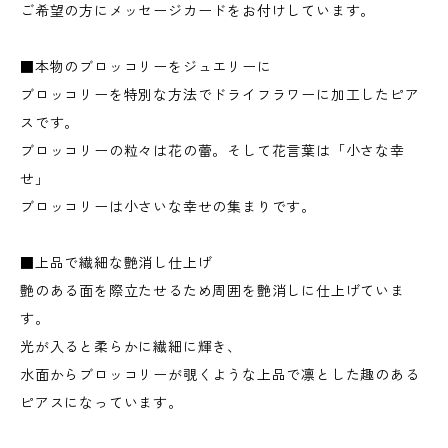
ご希望の方にメッセージカードをお付けしています。
■本物のブロッコリーをジュエリーに
ブロッコリーを特別な方法でドライフラワーに加工したピア
スです。
ブロッコリーの粒々は花の蕾。そして花言葉は「小さな幸
せ」
ブロッコリーは小さいな幸せの集まりです。
■上品で繊細な艶消し仕上げ
艶のある面を際立たせるため周囲を艶消しに仕上げていま
す。
光が入ると柔らかに繊細に輝き、
水面からブロッコリーが覗くような上品で凛とした趣のある
ピアスになっています。