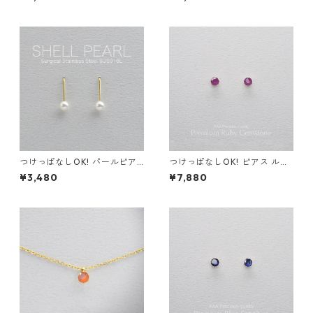
ジカルステンレス 金属アレル
ステンレス 誕生日プレゼント
ギー スキンピアス 秋
天然石 スキンネックレス スキ
ンジュエリー
つけっぱなしOK! パールピア
つけっぱなしOK! ピアス ルビ
ス 貝パール シェルパール 真珠
ー AAA サージカルステンレス
¥3,480
¥7,880
サージカルステンレス 誕生日
金属アレルギー 誕生日プレゼ
プレゼント
ント 天然石 スキンピアス スキ
ンジュエリー