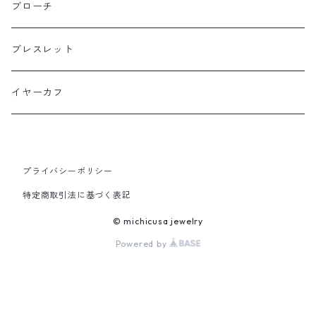
ミドルサイズ
ブローチ
プチサイズ
ブレスレット
横長タイプ
イヤーカフ
プライバシーポリシー
特定商取引法に基づく表記
© michicusa jewelry
Powered by