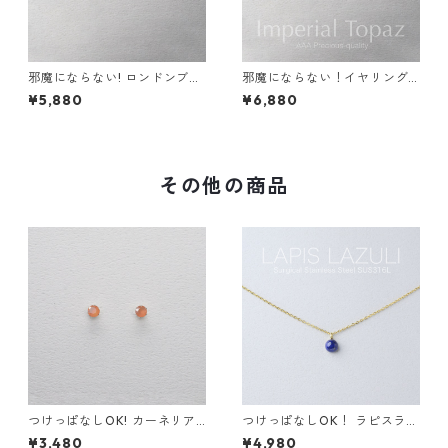
邪魔にならない! ロンドンブル
邪魔にならない！イヤリング
ートパーズ イヤリング 宝石質
インペリアル トパーズ AAA宝
¥5,880
¥6,880
AAA サージカルステンレス 金
石質 サージカルステンレス 誕
属アレルギー スキンイヤリン
生日プレゼント 誕生石 天然石
グ
金属アレルギー スキンイヤリ
ング スキンジュエリー
その他の商品
つけっぱなしOK! カーネリア
つけっぱなしOK！ ラピスラズ
ン スタッドピアス AAA サー
リ 一粒ネックレス サージカル
¥3,480
¥4,980