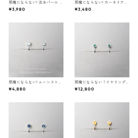
邪魔にならない! 淡水パール イ
邪魔にならない! カーネリアン
ヤリング 金属アレルギー サー
イヤリング AAA サージカルス
¥3,980
¥3,480
ジカルステンレス スキンジュ
テンレス 金属アレルギー スキ
エリー フォーマル シンプル デ
ンイヤリング 秋
イリー 小さい
邪魔にならない! ムーンストー
邪魔にならない！イヤリング
ン イヤリング AAA レインボ
エメラルド AAA サージカルス
¥4,880
¥12,800
ー サージカルステンレス 金属
テンレス 金属アレルギー スキ
アレルギー 誕生日プレゼント
ンイヤリング
スキンイヤリング スキンジュ
エリー