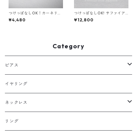
つけっぱなしOK！カーネリア
つけっぱなしOK! サファイア
ン 一粒ネックレス AAA 金属
ピアス AAA サージカルステン
¥4,480
¥12,800
アレルギー サージカルステン
レス 金属アレルギー スキンピ
レス スキンネックレス スキン
アス ブルー 青 秋
ジュエリー 天然石 秋
Category
ピアス
フックピアス
イヤリング
スタッドピアス
ネックレス
ニュースタイル
ラージサイズ
リング