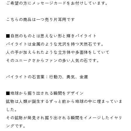
ご希望の方にメッセージカードをお付けしています。
こちらの商品は一つ売り片耳用です
■自然のものとは思えない形と輝きパイライト
パイライトは金属のような光沢を持つ天然石です。
人の手が加えられたような立方体や多面体をしていて
そのユニークさからファンの多い人気の石です。
パイライトの石言葉：行動力、勇気、金運
■地球から掘り出される瞬間をデザイン
鉱物は人類が誕生するずっと前から地球の中に埋まっていま
した。
その鉱物が発見され掘り出される瞬間をイメージしたイヤリ
ングです。