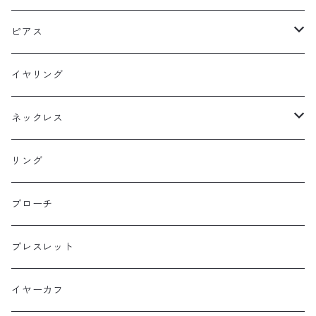
ピアス
フックピアス
イヤリング
スタッドピアス
ネックレス
ニュースタイル
ラージサイズ
リング
ミドルサイズ
ブローチ
プチサイズ
ブレスレット
横長タイプ
イヤーカフ