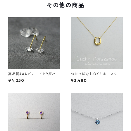
その他の商品
高品質AAAグレード NY産ハー
つけっぱなしOK！ホースシュ
キマーダイヤモンドのまち針
ー ネックレス サージカルステ
¥4,250
¥3,480
ピアス シンプル サージカルス
ンレス 金属アレルギー スキン
テンレス お呼ばれ 誕生日プレ
イヤリング スキンジュエリー
ゼント 4月の誕生石
馬 午年