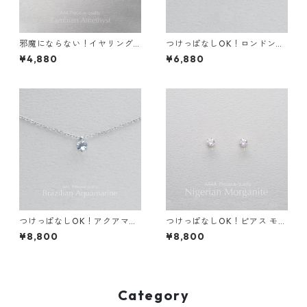
邪魔にならない！イヤリング
つけっぱなしOK！ロンドンブ
アメジスト サージカルステン
ルートパーズ 一粒ネックレス
¥4,880
¥6,880
レス 金属アレルギー 誕生日プ
宝石質AAA 金属アレルギー サ
レゼント 天然石 スキンイヤリ
ージカルステンレス スキンネ
ング スキンジュエリー
ックレス スキンジュエリー
つけっぱなしOK！アクアマリ
つけっぱなしOK！ピアス モル
ン 一粒ネックレス 金属アレル
ガナイト AAAA サージカルス
¥8,800
¥8,800
ギー対応 サージカルステンレ
テンレス 金属アレルギー 誕生
ス 誕生日プレゼント スキンネ
日プレゼント スキンピアス ス
ックレス スキンジュエリー
キンジュエリー
Category