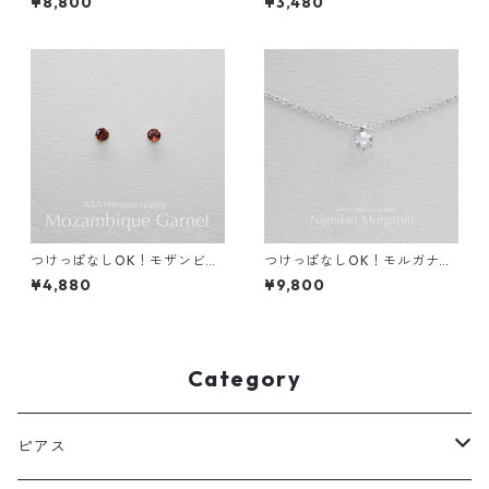
¥8,800
¥3,480
テンレス 金属アレルギー 誕生
ways イヤーカフ AAAグレー
日プレゼント スキンピアス ス
ド キュービックジルコニア サ
キンジュエリー
ージカルステンレス 金属アレ
ルギー対応
つけっぱなしOK！モザンビー
つけっぱなしOK！モルガナイ
ク ガーネット ピアス サージカ
ト AAAA 一粒ネックレス 金属
¥4,880
¥9,800
ルステンレス 金属アレルギー
アレルギー対応 サージカルス
誕生日プレゼント 天然石 スキ
テンレス 誕生日プレゼント ス
ンピアス スキンジュエリー
キンネックレス スキンジュエ
リー
Category
ピアス