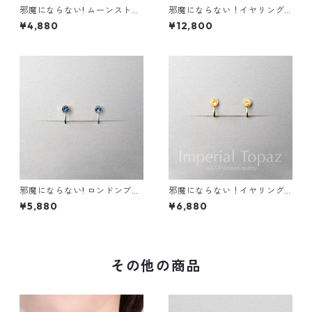
邪魔にならない! ムーンストー
邪魔にならない！イヤリング
ン イヤリング AAA レインボ
エメラルド AAA サージカルス
¥4,880
¥12,800
ー サージカルステンレス 金属
テンレス 金属アレルギー スキ
アレルギー 誕生日プレゼント
ンイヤリング
スキンイヤリング スキンジュ
エリー
邪魔にならない! ロンドンブル
邪魔にならない！イヤリング
ートパーズ イヤリング 宝石質
インペリアル トパーズ AAA宝
¥5,880
¥6,880
AAA サージカルステンレス 金
石質 サージカルステンレス 誕
属アレルギー スキンイヤリン
生日プレゼント 誕生石 天然石
グ
金属アレルギー スキンイヤリ
ング スキンジュエリー
その他の商品