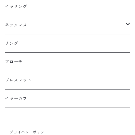
フックピアス
イヤリング
スタッドピアス
ネックレス
ニュースタイル
ラージサイズ
リング
ミドルサイズ
ブローチ
プチサイズ
ブレスレット
横長タイプ
イヤーカフ
プライバシーポリシー