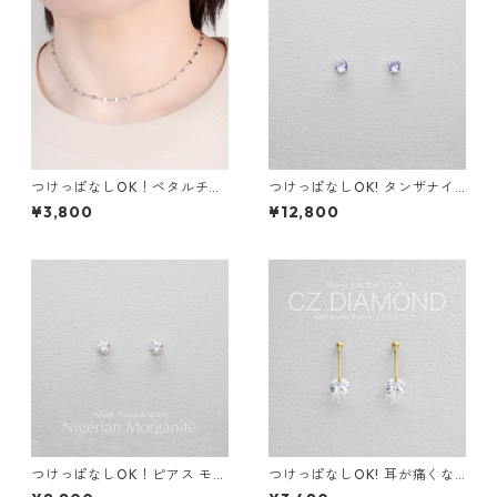
つけっぱなしOK！ペタルチェ
つけっぱなしOK! タンザナイ
ーン ネックレス ウェーブチェ
ト ピアス AAA サージカルス
¥3,800
¥12,800
ーン サージカルステンレス 金
テンレス 金属アレルギー スキ
属アレルギー対応 誕生日プレ
ンピアス ブルー 青 繊細 華奢
ゼント
つけっぱなしOK！ピアス モル
つけっぱなしOK! 耳が痛くな
ガナイト AAAA サージカルス
りにくいシンプルイヤリング 2