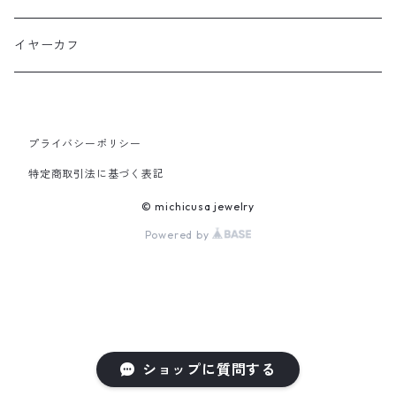
横長タイプ
イヤーカフ
プライバシーポリシー
特定商取引法に基づく表記
© michicusa jewelry
Powered by
ショップに質問する