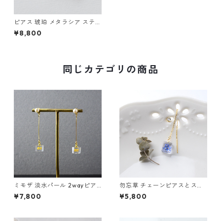
ピアス 琥珀 メタラシア ステン
レス ゴールド ギフト 誕生日プ
¥8,800
レゼント ギフトラッピング 結
婚式 お呼ばれ
同じカテゴリの商品
ミモザ 淡水パール 2wayピア
勿忘草 チェーンピアスとスワ
ス ステンレス ギフト 誕生日プ
ロフスキーのスタッズピアス
¥7,800
¥5,800
レゼント ギフトラッピング 結
ギフト 誕生日プレゼント ギフ
婚式 お呼ばれ
トラッピング 結婚式 お呼ばれ