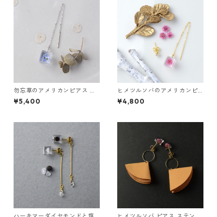
勿忘草のアメリカンピアス 片
ヒメツルソバのアメリカンピ
耳用 ギフト 誕生日プレゼント
アスとスワロフスキーのスタ
¥5,400
¥4,800
ギフトラッピング 結婚式 お呼
ッズピアス ギフト 誕生日プレ
ばれ
ゼント ギフトラッピング 結婚
式 お呼ばれ
ハーキマーダイヤモンドと塩
ヒメツルソバ ピアス ステンレ