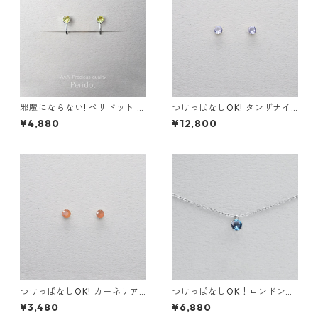
邪魔にならない! ペリドット イ
つけっぱなしOK! タンザナイ
ヤリング AAA サージカルステ
ト ピアス AAA サージカルス
¥4,880
¥12,800
ンレス 金属アレルギー スキン
テンレス 金属アレルギー スキ
イヤリング スキンジュエリー
ンピアス ブルー 青 繊細 華奢
つけっぱなしOK! カーネリア
つけっぱなしOK！ロンドンブ
ン スタッドピアス AAA サー
ルートパーズ 一粒ネックレス
¥3,480
¥6,880
ジカルステンレス 金属アレル
宝石質AAA 金属アレルギー サ