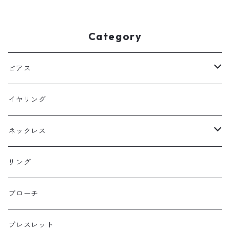
ギー スキンピアス 秋
ージカルステンレス スキンネ
ックレス スキンジュエリー
Category
ピアス
フックピアス
イヤリング
スタッドピアス
ネックレス
ニュースタイル
ラージサイズ
リング
ミドルサイズ
ブローチ
プチサイズ
ブレスレット