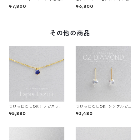
胡椒のピアス ギフト 誕生日プ
スレザーチャーム オレンジ ギ
¥7,800
¥6,800
レゼント ギフトラッピング 結
フト 誕生日プレゼント ギフト
婚式 お呼ばれ
ラッピング 結婚式 お呼ばれ
その他の商品
つけっぱなしOK！ラピスラズ
つけっぱなしOK! シンプルピ
リ 一粒ネックレス 金属アレル
アス AAAグレード キュービッ
¥5,880
¥3,480
ギー サージカルステンレス 誕
クジルコニア サージカルステ
生日プレゼント スキンネック
ンレス
レス スキンジュエリー