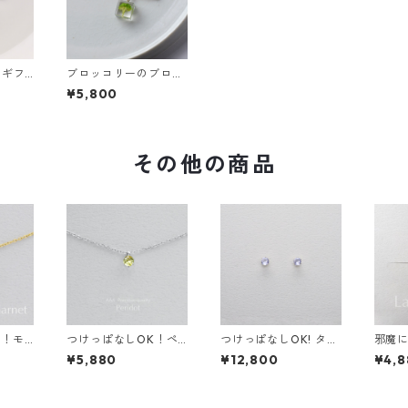
 ギフ
ブロッコリーのブロー
ント
チ ギフト 誕生日プレ
¥5,800
グ 結婚
ゼント ギフトラッピン
グ 結婚式 お呼ばれ
その他の商品
K！モ
つけっぱなしOK！ペ
つけっぱなしOK! タン
邪魔
ーネット
リドット 一粒ネックレ
ザナイト ピアス AAA
リング
¥5,880
¥12,800
¥4,8
 金属ア
ス AAA 金属アレルギ
サージカルステンレス
サー
ジカルス
ー サージカルステンレ
金属アレルギー スキン
金属ア
日プレゼ
ス スキンジュエリー
ピアス ブルー 青 繊細
プレゼ
ックレス
天然石
華奢
キンイ