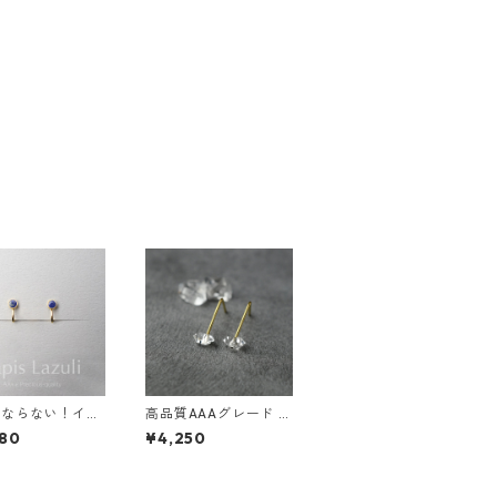
にならない！イヤ
高品質AAAグレード N
 ラピスラズリ
Y産ハーキマーダイヤ
80
¥4,250
ジカルステンレス
モンドのまち針ピアス
レルギー 誕生日
シンプル サージカルス
ント 天然石 ス
テンレス お呼ばれ 誕
ヤリング スキン
生日プレゼント 4月の