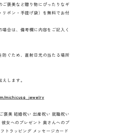
のご褒美など贈り物にぴったりなギ
・リボン・手提げ袋）を無料でお付
の場合は、備考欄に内容をご記入く
を防ぐため、直射日光の当たる場所
。
伝えします。
om/michicusa_jewelry
ご褒美 結婚祝い 出産祝い 就職祝い
い 彼女へのプレゼント 奥さんへのプ
ギフトラッピング メッセージカード