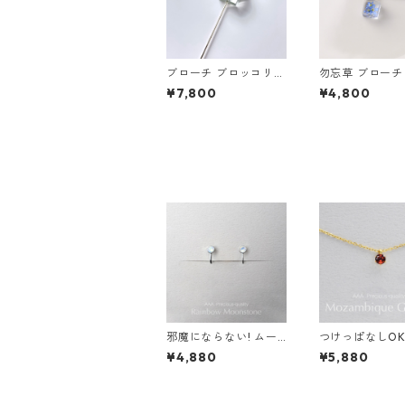
ブローチ ブロッコリー
勿忘草 ブローチ
ゴールド ギフト 誕生
ト 誕生日プレゼ
¥7,800
¥4,800
日プレゼント ギフトラ
ギフトラッピン
ッピング 結婚式 お呼
式 お呼ばれ
ばれ
邪魔にならない! ムー
つけっぱなしO
ンストーン イヤリング
ザンビーク ガ
¥4,880
¥5,880
AAA レインボー サー
一粒ネックレス
ジカルステンレス 金属
レルギー サー
アレルギー 誕生日プレ
テンレス 誕生
ゼント スキンイヤリン
ント スキンネ