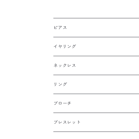
グ スキンジュエリー
スキンジュエリ
ピアス
フックピアス
イヤリング
スタッドピアス
ネックレス
ニュースタイル
ラージサイズ
リング
ミドルサイズ
ブローチ
プチサイズ
ブレスレット