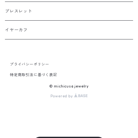
プチサイズ
ブレスレット
横長タイプ
イヤーカフ
プライバシーポリシー
特定商取引法に基づく表記
© michicusa jewelry
Powered by