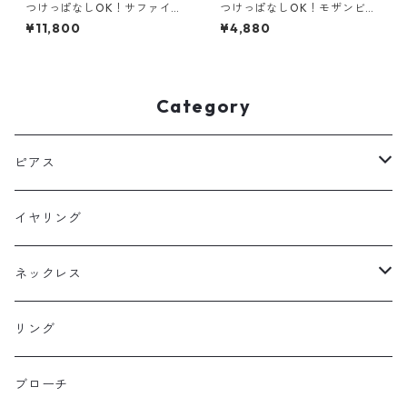
つけっぱなしOK！サファイア
つけっぱなしOK！モザンビー
一粒ネックレス AAA 金属アレ
ク ガーネット ピアス サージカ
¥11,800
¥4,880
ルギー サージカルステンレス
ルステンレス 金属アレルギー
スキンネックレス スキンジュ
誕生日プレゼント 天然石 スキ
エリー ブルー
ンピアス スキンジュエリー
Category
ピアス
フックピアス
イヤリング
スタッドピアス
ネックレス
ニュースタイル
ラージサイズ
リング
ミドルサイズ
ブローチ