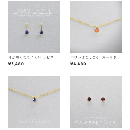
耳が痛くなりにくい ラピスラ
つけっぱなしOK！カーネリア
ズリ クリップイヤリング 2wa
ン 一粒ネックレス AAA 金属
¥3,480
¥4,480
ys イヤーカフ サージカルステ
アレルギー サージカルステン
ンレス 誕生日プレゼント 天然
レス スキンネックレス スキン
石 スキンイヤリング スキンジ
ジュエリー 天然石 秋
ュエリー