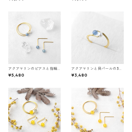
テンレス 誕生日プレゼント 誕
ンレス 貝パール 誕生日プレゼ
生石
ント
アクアマリンのピアスと指輪
アクアマリンと貝パールの3w
のセット 3waysリング サージ
aysリング サージカルステン
¥5,480
¥3,480
カルステンレス 貝パール 誕生
レス 誕生日プレゼント 誕生石
日プレゼント