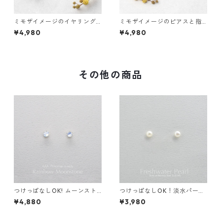
ミモザイメージのイヤリング
ミモザイメージのピアスと指
と指輪のセット ハニーイエロ
輪のセット ハニーイエロージ
¥4,980
¥4,980
ージェイド ライトグレーキャ
ェイド ライトグレーキャッツ
ッツアイ サージカルステンレ
アイ サージカルステンレス 誕
ス 誕生日プレゼント
生日プレゼント
その他の商品
つけっぱなしOK! ムーンスト
つけっぱなしOK！淡水パール
ーン ピアス AAA レインボー
ピアス シンプル サージカルス
¥4,880
¥3,980
サージカルステンレス 金属ア
テンレス 金属アレルギー 真珠
レルギー 誕生日プレゼント ス
スタッドピアス スキンピアス
キンピアス スキンジュエリー
スキンジュエリー