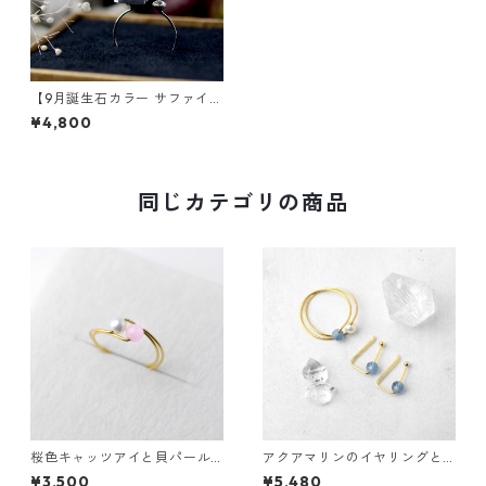
【9月誕生石カラー サファイ
ヤ】パイライトと誕生石スワ
¥4,800
ロフスキー フォークリング フ
リーサイズ ギフト 誕生日プレ
ゼント ギフトラッピング 結婚
式 お呼ばれ
同じカテゴリの商品
桜色キャッツアイと貝パール
アクアマリンのイヤリングと
の3waysリング サージカルス
指輪のセット サージカルステ
¥3,500
¥5,480