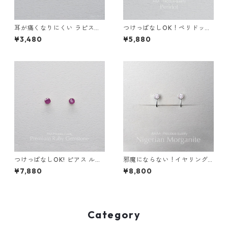
耳が痛くなりにくい ラピスラ
つけっぱなしOK！ペリドット
ズリ クリップイヤリング 2wa
一粒ネックレス AAA 金属アレ
¥3,480
¥5,880
ys イヤーカフ サージカルステ
ルギー サージカルステンレス
ンレス 誕生日プレゼント 天然
スキンジュエリー 天然石
石 スキンイヤリング スキンジ
ュエリー
つけっぱなしOK! ピアス ルビ
邪魔にならない！イヤリング
ー AAA サージカルステンレス
モルガナイト AAAA 金属アレ
¥7,880
¥8,800
金属アレルギー 誕生日プレゼ
ルギー サージカルステンレス
ント 天然石 スキンピアス スキ
スキンイヤリング スキンジュ
ンジュエリー
エリー
Category