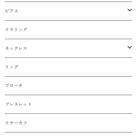
ピアス
フックピアス
イヤリング
スタッドピアス
ネックレス
ニュースタイル
ラージサイズ
リング
ミドルサイズ
ブローチ
プチサイズ
ブレスレット
横長タイプ
イヤーカフ