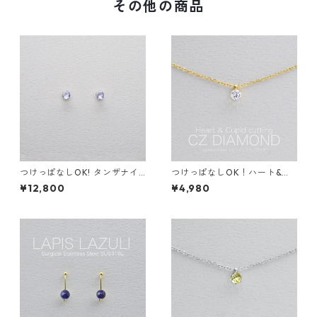
その他の商品
つけっぱなしOK! タンザナイ
つけっぱなしOK！ハート&キ
ト ピアス AAA サージカルス
ューピッド CZダイヤ一粒ネッ
¥12,800
¥4,980
テンレス 金属アレルギー スキ
クレス 金属アレルギー対応 サ
ンピアス ブルー 青 繊細 華奢
ージカルステンレス スキンネ
ックレス スキンジュエリー