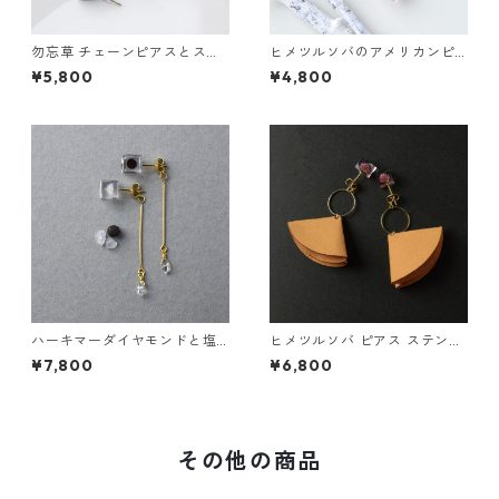
勿忘草 チェーンピアスとスワ
ヒメツルソバのアメリカンピ
ロフスキーのスタッズピアス
アスとスワロフスキーのスタ
¥5,800
¥4,800
ギフト 誕生日プレゼント ギフ
ッズピアス ギフト 誕生日プレ
トラッピング 結婚式 お呼ばれ
ゼント ギフトラッピング 結婚
式 お呼ばれ
ハーキマーダイヤモンドと塩
ヒメツルソバ ピアス ステンレ
胡椒のピアス ギフト 誕生日プ
スレザーチャーム オレンジ ギ
¥7,800
¥6,800
レゼント ギフトラッピング 結
フト 誕生日プレゼント ギフト
婚式 お呼ばれ
ラッピング 結婚式 お呼ばれ
その他の商品