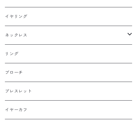
フックピアス
イヤリング
スタッドピアス
ネックレス
ニュースタイル
ラージサイズ
リング
ミドルサイズ
ブローチ
プチサイズ
ブレスレット
横長タイプ
イヤーカフ