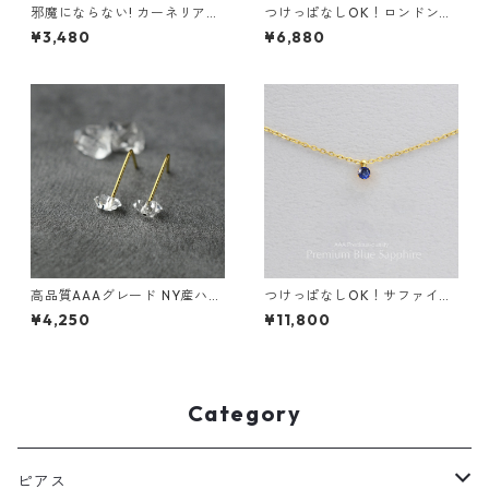
邪魔にならない! カーネリアン
つけっぱなしOK！ロンドンブ
イヤリング AAA サージカルス
ルートパーズ 一粒ネックレス
¥3,480
¥6,880
テンレス 金属アレルギー スキ
宝石質AAA 金属アレルギー サ
ンイヤリング 秋
ージカルステンレス スキンネ
ックレス スキンジュエリー
高品質AAAグレード NY産ハー
つけっぱなしOK！サファイア
キマーダイヤモンドのまち針
一粒ネックレス AAA 金属アレ
¥4,250
¥11,800
ピアス シンプル サージカルス
ルギー サージカルステンレス
テンレス お呼ばれ 誕生日プレ
スキンネックレス スキンジュ
ゼント 4月の誕生石
エリー ブルー
Category
ピアス