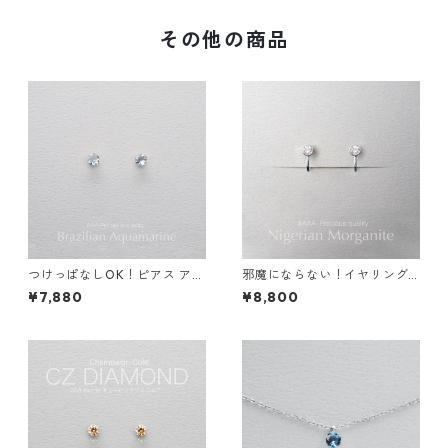
その他の商品
つけっぱなしOK！ピアス アク
邪魔にならない！イヤリング
アマリン AAA宝石質 サージカ
モルガナイト AAAA 金属アレ
¥7,880
¥8,800
ルステンレス 金属アレルギー
ルギー サージカルステンレス
誕生日プレゼント 天然石 スキ
スキンイヤリング スキンジュ
ンピアス スキンジュエリー
エリー