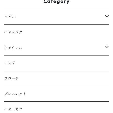
Category
ピアス
フックピアス
イヤリング
スタッドピアス
ネックレス
ニュースタイル
ラージサイズ
リング
ミドルサイズ
ブローチ
プチサイズ
ブレスレット
横長タイプ
イヤーカフ