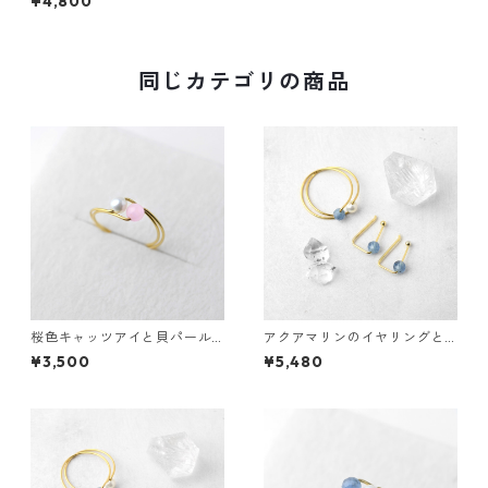
¥4,800
イズ ギフト 誕生日プレゼント
ギフトラッピング 結婚式 お呼
ばれ
同じカテゴリの商品
桜色キャッツアイと貝パール
アクアマリンのイヤリングと
の3waysリング サージカルス
指輪のセット サージカルステ
¥3,500
¥5,480
テンレス 誕生日プレゼント 誕
ンレス 貝パール 誕生日プレゼ
生石
ント