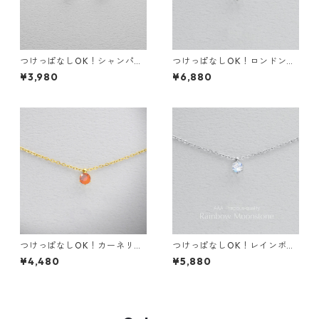
つけっぱなしOK！シャンパン
つけっぱなしOK！ロンドンブ
ゴールド 一粒CZダイヤ ピアス
ルートパーズ 一粒ネックレス
¥3,980
¥6,880
サージカルステンレス 誕生日
宝石質AAA 金属アレルギー サ
プレゼント スキンピアス スキ
ージカルステンレス スキンネ
ンジュエリー
ックレス スキンジュエリー
つけっぱなしOK！カーネリア
つけっぱなしOK！レインボー
ン 一粒ネックレス AAA 金属
ムーンストーン 一粒ネックレ
¥4,480
¥5,880
アレルギー サージカルステン
ス 金属アレルギー対応 サージ
レス スキンネックレス スキン
カルステンレス 誕生日プレゼ
ジュエリー 天然石 秋
ント スキンネックレス スキン
ジュエリー