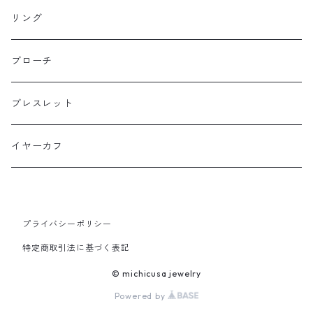
ニュースタイル
ラージサイズ
リング
ミドルサイズ
ブローチ
プチサイズ
ブレスレット
横長タイプ
イヤーカフ
プライバシーポリシー
特定商取引法に基づく表記
© michicusa jewelry
Powered by