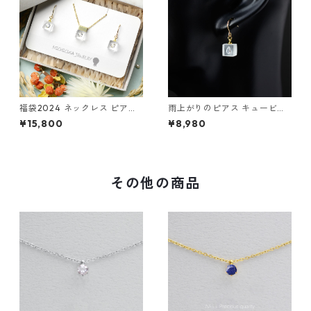
福袋2024 ネックレス ピアス
雨上がりのピアス キュービッ
セット / キュービックジルコ
ク・ジルコニア サージカルス
¥15,800
¥8,980
ニア シンプル サージカルステ
テンレス レジン ゴールドカラ
ンレス 14kgf レジン
ー 誕生日プレゼント 結婚式 お
呼ばれ
その他の商品