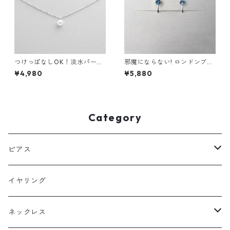
つけっぱなしOK！淡水パール
邪魔にならない! ロンドンブル
一粒ネックレス サージカルス
ートパーズ イヤリング 宝石質
¥4,980
¥5,880
テンレス 金属アレルギー 真珠
AAA サージカルステンレス 金
誕生日プレゼント スキンネッ
属アレルギー スキンイヤリン
クレス スキンジュエリー
グ
Category
ピアス
フックピアス
イヤリング
スタッドピアス
ネックレス