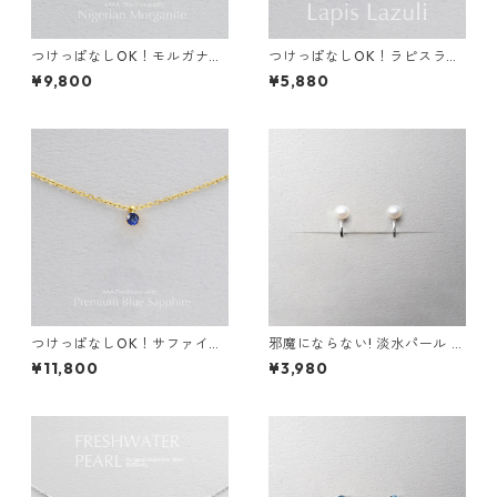
つけっぱなしOK！モルガナイ
つけっぱなしOK！ラピスラズ
ト AAAA 一粒ネックレス 金属
リ 一粒ネックレス 金属アレル
¥9,800
¥5,880
アレルギー対応 サージカルス
ギー サージカルステンレス 誕
テンレス 誕生日プレゼント ス
生日プレゼント スキンネック
キンネックレス スキンジュエ
レス スキンジュエリー
リー
つけっぱなしOK！サファイア
邪魔にならない! 淡水パール イ
一粒ネックレス AAA 金属アレ
ヤリング 金属アレルギー サー
¥11,800
¥3,980
ルギー サージカルステンレス
ジカルステンレス スキンジュ
スキンネックレス スキンジュ
エリー フォーマル シンプル デ
エリー ブルー
イリー 小さい