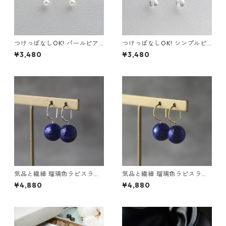
つけっぱなしOK! パールピア
つけっぱなしOK! シンプルピ
ス 貝パール シェルパール 真珠
アス AAAグレード キュービッ
¥3,480
¥3,480
サージカルステンレス 誕生日
クジルコニア サージカルステ
プレゼント
ンレス
気品と繊細 瑠璃色ラピスラズ
気品と繊細 瑠璃色ラピスラズ
リのピアス シルバーカラー 天
リのピアス ゴールドカラー 天
¥4,880
¥4,880
然石 シンプル サージカルステ
然石 シンプル サージカルステ
ンレス お呼ばれ 誕生日プレゼ
ンレス お呼ばれ 誕生日プレゼ
ント 母の日
ント 母の日