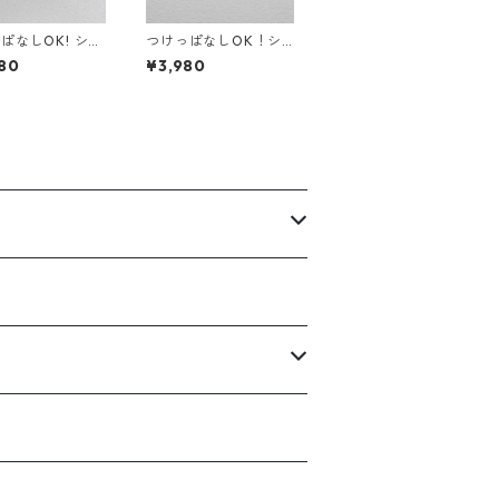
ぱなしOK! シン
つけっぱなしOK！シ
アス AAAグレー
ャンパンゴールド 一粒
80
¥3,980
ュービックジルコ
CZダイヤ ピアス サー
サージカルステン
ジカルステンレス 誕生
日プレゼント スキンピ
アス スキンジュエリー