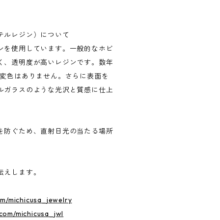
テルレジン）について
ンを使用しています。一般的なホビ
く、透明度が高いレジンです。数年
な変色はありません。さらに表面を
ルガラスのような光沢と質感に仕上
を防ぐため、直射日光の当たる場所
。
伝えします。
om/michicusa_jewelry
r.com/michicusa_jwl