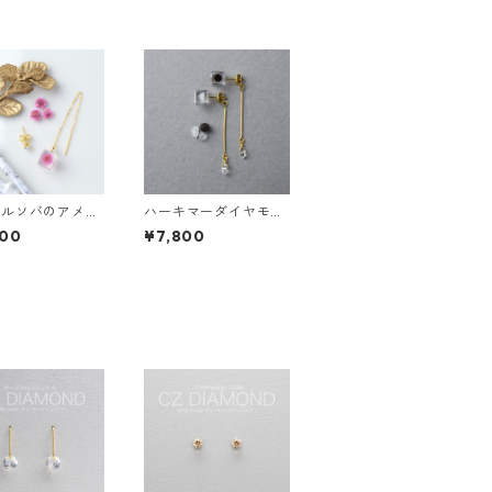
ツルソバのアメリ
ハーキマーダイヤモン
ピアスとスワロフ
ドと塩胡椒のピアス ギ
800
¥7,800
ーのスタッズピア
フト 誕生日プレゼント
フト 誕生日プレ
ギフトラッピング 結婚
 ギフトラッピン
式 お呼ばれ
婚式 お呼ばれ