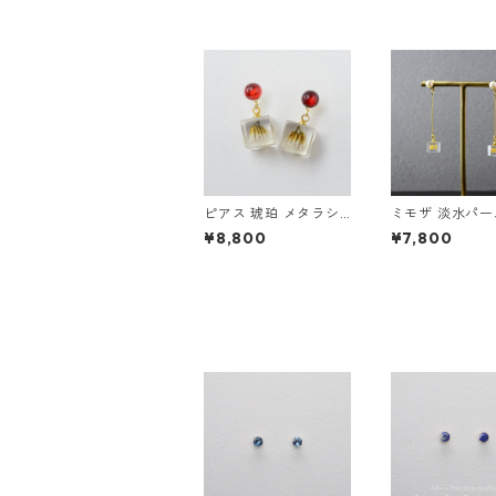
ピアス 琥珀 メタラシ
ミモザ 淡水パー
ア ステンレス ゴール
ayピアス ステ
¥8,800
¥7,800
ド ギフト 誕生日プレ
ギフト 誕生日
ゼント ギフトラッピン
ト ギフトラッピ
グ 結婚式 お呼ばれ
結婚式 お呼ばれ