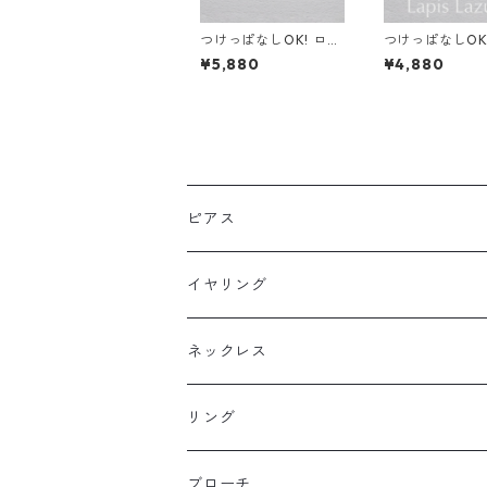
つけっぱなしOK! ロン
つけっぱなしO
ドンブルートパーズ ス
ピスラズリ ピア
¥5,880
¥4,880
タッドピアス 宝石質A
ージカルステン
AA サージカルステン
属アレルギー 
レス 金属アレルギー
レゼント 天然石
スキンピアス
ンピアス スキ
リー
ピアス
フックピアス
イヤリング
スタッドピアス
ネックレス
ニュースタイル
ラージサイズ
リング
ミドルサイズ
ブローチ