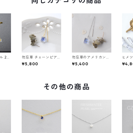
同じカテゴリの商品
ル 2w
勿忘草 チェーンピアス
勿忘草のアメリカンピ
ヒメ
ンレス
とスワロフスキーのス
アス 片耳用 ギフト 誕
カン
¥5,800
¥5,400
¥4,
プレゼン
タッズピアス ギフト
生日プレゼント ギフト
スキ
ング
誕生日プレゼント ギフ
ラッピング 結婚式 お
ス ギ
トラッピング 結婚式
呼ばれ
ゼント
お呼ばれ
グ 結
その他の商品