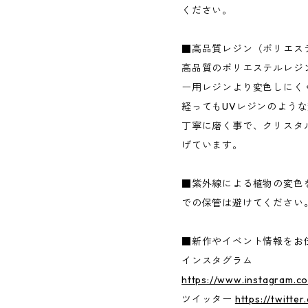
ください。
■高品質レジン（ポリエス
高品質のポリエステルレジ
ー用レジンより変色しにく
経ってもUVレジンのよう
丁寧に磨く事で、クリスタ
げています。
■紫外線による植物の変色
での保管は避けてください
■新作やイベント情報をお
インスタグラム
https://www.instagram.c
ツイッター
https://twitte