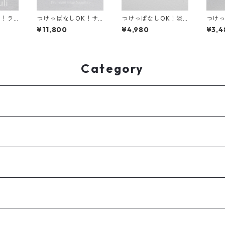
K！ラ
つけっぱなしOK！サ
つけっぱなしOK！淡
つけっ
ス サ
ファイア 一粒ネックレ
水パール 一粒ネックレ
プルピ
¥11,800
¥4,980
¥3,4
レス 金
ス AAA 金属アレルギ
ス サージカルステンレ
ド キ
誕生日プ
ー サージカルステンレ
ス 金属アレルギー 真
ニア 
 スキ
ス スキンネックレス
珠 誕生日プレゼント
レス
ンジュエ
スキンジュエリー ブル
スキンネックレス スキ
ー
ンジュエリー
Category